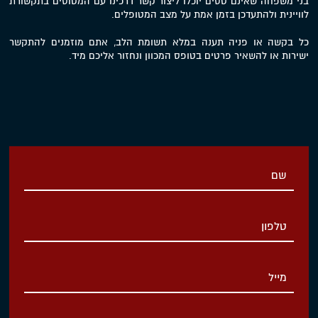
בני משפחה שאינם טסים יוכלו ליצור קשר דרכינו עם המטוסים בתקשורת
לוויינית ולהתעדכן בזמן אמת על מצב המטופלים.
כל בקשה או פניה תענה במלא תשומת הלב, אתם מוזמנים להתקשר
ישירות או להשאיר פרטים בטופס המכוון ונחזור אליכם מיד.