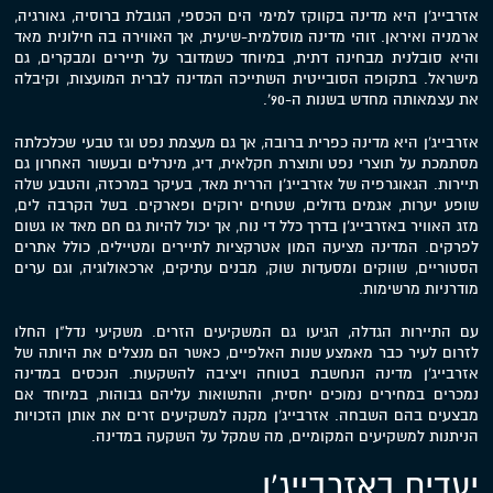
אזרבייג'ן היא מדינה בקווקז למימי הים הכספי, הגובלת ברוסיה, גאורגיה,
ארמניה ואיראן. זוהי מדינה מוסלמית-שיעית, אך האווירה בה חילונית מאד
והיא סובלנית מבחינה דתית, במיוחד כשמדובר על תיירים ומבקרים, גם
מישראל. בתקופה הסובייטית השתייכה המדינה לברית המועצות, וקיבלה
את עצמאותה מחדש בשנות ה-90'.
אזרבייג'ן היא מדינה כפרית ברובה, אך גם מעצמת נפט וגז טבעי שכלכלתה
מסתמכת על תוצרי נפט ותוצרת חקלאית, דיג, מינרלים ובעשור האחרון גם
תיירות. הגאוגרפיה של אזרבייג'ן הררית מאד, בעיקר במרכזה, והטבע שלה
שופע יערות, אגמים גדולים, שטחים ירוקים ופארקים. בשל הקרבה לים,
מזג האוויר באזרבייג'ן בדרך כלל די נוח, אך יכול להיות גם חם מאד או גשום
לפרקים. המדינה מציעה המון אטרקציות לתיירים ומטיילים, כולל אתרים
הסטוריים, שווקים ומסעדות שוק, מבנים עתיקים, ארכאולוגיה, וגם ערים
מודרניות מרשימות.
עם התיירות הגדלה, הגיעו גם המשקיעים הזרים. משקיעי נדל"ן החלו
לזרום לעיר כבר מאמצע שנות האלפיים, כאשר הם מנצלים את היותה של
אזרבייג'ן מדינה הנחשבת בטוחה ויציבה להשקעות. הנכסים במדינה
נמכרים במחירים נמוכים יחסית, והתשואות עליהם גבוהות, במיוחד אם
מבצעים בהם השבחה. אזרבייג'ן מקנה למשקיעים זרים את אותן הזכויות
הניתנות למשקיעים המקומיים, מה שמקל על השקעה במדינה.
יעדים באזרבייג'ן