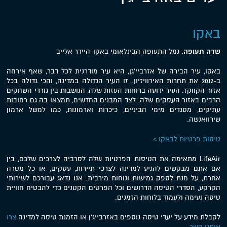
באקו
שדה תעופה
: נמל התעופה הבינלאומי באקו-היידר אלייב
באקו, עיר הבירה של אזרביי'גן, היא עיר מודרנית לכל דבר, שאף אירחה
ב-2012 את תחרות האירוויזיון. זו העיר הגדולה במדינה, והכי גדולה בכל
אזור הקווקז. העיר ידועה ברוחות העזות שלה, הנושבות בין גורדי השחקים
הרבים באזור העסקים שלה. לצד המבנים החדשים, תמצאו בה גם רחובות
עתיקים, מסגדים מימי הביניים, כיכרות וארמונות, כמו למשל ארמון
שירוואנשה.
טיסות פרטיות לבאקו >
LifeAir מתאימה את הטיסות הפרטיות שלה לסרביה לצרכים שלכם, בין
אם אתם מבקשים להגיע למדינה לצרכי תיירות, עסקים, או כל מטרה
אחרת, על מנת לספק גמישות ונוחות מירבית. אנו נדאג עבורכם לשירותי
הקרקע, הסדרי הטיסה הדרושים וכל הפרטים הקטנים כדי להבטיח חוויית
טיסה נעימה ולעמוד בלוחות הזמנים.
לקבלת מידע על יעדי טיסה נוספים באזרבייג'ן או הזמנת טיסה למדינה
צרו
איתנו קשר
.