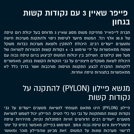
פייפר שאיין 3 עם נקודות קשות
בגחון
חברת לייפאייר מחזיקה מטוס מסוג שאיין 3 מדוחס בעל יכולת רום טיסה
של 30.0 אלף רגל. המטוס מיועד לטיסות ניסוי ולהתקנת מערכות חישה
ומטענים ייעודים רבים. היכולת להתקין ולשאת מערכות כבדות משקל
ושטח מתאפשרות על ידי שימוש ב- 6 נקודות קשות הכשירות לנשיאה של
מעל 200 קילוגרם. השילוב בין יכולות המטוס לביצוע ברום טיסה גבוה עם
היכולת לשאת משקלים חיצוניים על גבי הנקודות הקשות בגחון, מאפשרים
ללקוחות החברה לבצע התקנות וטיסות מורכבות אשר בדרך כלל לא
מתאפשרות בתצורות טיסה אחרות.
מנשא פיילון (PYLON) להתקנה על
נקודות קשות
פיילון (PYLON) הינו מתאם תעופתי לנשיאת מטענים ייעודים על גבי
נקודות קשות המותקנות על גבי גוף כלי הטיס. הפיילון יכול לשמש לנשיאת
מטענים ייעודים רבים הדורשים זוויות הסתכלות נקיות, מהירויות טיסה
ורסטיליויות ורום טיסה גבוה ונמוך. השימוש בפיילון מאפשר בסיס קל יותר
לרישוי מערכות שונות על המטוס. זאת מכיוון שהפיילון מוכר ומאושר