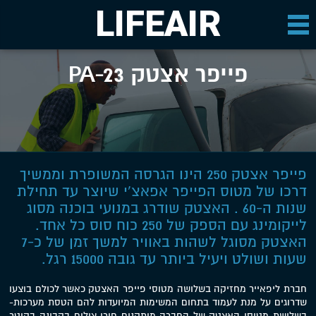
LIFEAIR
פייפר אצטק PA-23
פייפר אצטק 250 הינו הגרסה המשופרת וממשיך
דרכו של מטוס הפייפר אפאצ'י שיוצר עד תחילת
שנות ה-60 . האצטק שודרג במנועי בוכנה מסוג
לייקומינג עם הספק של 250 כוח סוס כל אחד.
האצטק מסוגל לשהות באוויר למשך זמן של כ-7
שעות ושולט ויעיל ביותר עד גובה 15000 רגל.
חברת ליפאייר מחזיקה בשלושה מטוסי פייפר האצטק כאשר לכולם בוצעו
שדרוגים על מנת לעמוד בתחום המשימות המיועדות להם הטסת מערכות-
בשלושת מטוסי האצטק של החברה מותקנים חורי צילום בקבינה בקוטר