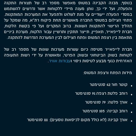
בנוסף, מבנה הקבינה במטוס מאפשר מספר רב של תצורות התקנה
והפעלה, ועל ידי כך, נותן מענה מיידי ללקוחות אשר נדרשים להשתמש
במסדי הפעלה ייעודיים על מנת לשלוט ולתפעל את המערכות המותקנות.
פתחי הצילום במטוסי החברה מאושרים תחת פיקוח רת"א, מה שמקל על
תהליך הרישוי להתקנות השונות. ברוב המקרים ועל פי בקשת הלקוח,
חברת לייפאייר, תאפיין, תייצר תתקין ותרשיין עבור הלקוח, מערכת ביניים
מתאמת בין רצפת המטוס ופתח הצילום לבין המערכת הנדרשת להתקנה.
חברת לייפאייר מטיסה כיום עשרות מערכות שונות של מספר רב של
לקוחות בשוק הביטחוני ובשוק הפרטי, ומאושרת על ידי רשות התעופה
האזרחית כגוף מבצע לטיסות ניסוי ו
עבודות אוויר
.
מידות הפתח ורצפת המטוס:
קוטר חור:42 סנטימטר
רוחב פלטת רצפה:91 סנטימטר
אורך פלטה: 79 סנטימטר
רוחב קבינה: 105 סנטימטר
אורך קבינה (לא כולל מקום לכיסאות נוסעים): 111 סנטימטר