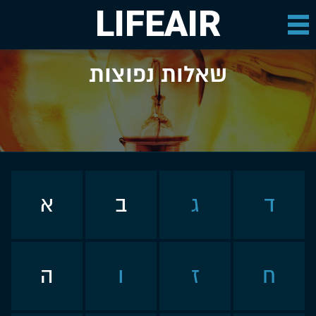
LIFEAIR
שאלות נפוצות
ד
ג
ב
א
ח
ז
ו
ה