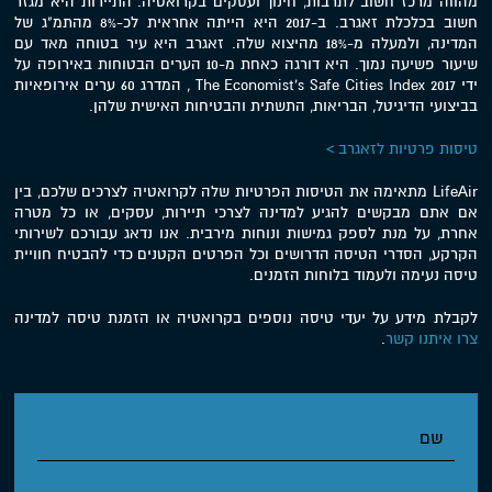
מהווה מרכז חשוב לתרבות, חינוך ועסקים בקרואטיה. התיירות היא מגזר
חשוב בכלכלת זאגרב. ב-2017 היא הייתה אחראית לכ-8% מהתמ"ג של
המדינה, ולמעלה מ-18% מהיצוא שלה. זאגרב היא עיר בטוחה מאד עם
שיעור פשיעה נמוך. היא דורגה כאחת מ-10 הערים הבטוחות באירופה על
ידי The Economist's Safe Cities Index 2017 , המדרג 60 ערים אירופאיות
בביצועי הדיגיטל, הבריאות, התשתית והבטיחות האישית שלהן.
טיסות פרטיות לזאגרב >
LifeAir מתאימה את הטיסות הפרטיות שלה לקרואטיה לצרכים שלכם, בין
אם אתם מבקשים להגיע למדינה לצרכי תיירות, עסקים, או כל מטרה
אחרת, על מנת לספק גמישות ונוחות מירבית. אנו נדאג עבורכם לשירותי
הקרקע, הסדרי הטיסה הדרושים וכל הפרטים הקטנים כדי להבטיח חוויית
טיסה נעימה ולעמוד בלוחות הזמנים.
לקבלת מידע על יעדי טיסה נוספים בקרואטיה או הזמנת טיסה למדינה
צרו איתנו קשר
.