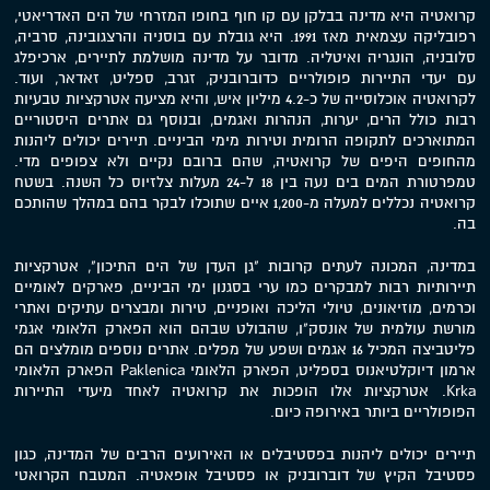
קרואטיה היא מדינה בבלקן עם קו חוף בחופו המזרחי של הים האדריאטי,
רפובליקה עצמאית מאז 1991. היא גובלת עם בוסניה והרצגובינה, סרביה,
סלובניה, הונגריה ואיטליה. מדובר על מדינה מושלמת לתיירים, ארכיפלג
עם יעדי התיירות פופולריים כדוברובניק, זגרב, ספליט, זאדאר, ועוד.
לקרואטיה אוכלוסייה של כ-4.2 מיליון איש, והיא מציעה אטרקציות טבעיות
רבות כולל הרים, יערות, הנהרות ואגמים, ובנוסף גם אתרים היסטוריים
המתוארכים לתקופה הרומית וטירות מימי הביניים. תיירים יכולים ליהנות
מהחופים היפים של קרואטיה, שהם ברובם נקיים ולא צפופים מדי.
טמפרטורת המים בים נעה בין 18 ל-24 מעלות צלזיוס כל השנה. בשטח
קרואטיה נכללים למעלה מ-1,200 איים שתוכלו לבקר בהם במהלך שהותכם
בה.
במדינה, המכונה לעתים קרובות "גן העדן של הים התיכון", אטרקציות
תיירותיות רבות למבקרים כמו ערי בסגנון ימי הביניים, פארקים לאומיים
וכרמים, מוזיאונים, טיולי הליכה ואופניים, טירות ומבצרים עתיקים ואתרי
מורשת עולמית של אונסק"ו, שהבולט שבהם הוא הפארק הלאומי אגמי
פליטביצה המכיל 16 אגמים ושפע של מפלים. אתרים נוספים מומלצים הם
ארמון דיוקלטיאנוס בספליט, הפארק הלאומי Paklenica הפארק הלאומי
Krka. אטרקציות אלו הופכות את קרואטיה לאחד מיעדי התיירות
הפופולריים ביותר באירופה כיום.
תיירים יכולים ליהנות בפסטיבלים או האירועים הרבים של המדינה, כגון
פסטיבל הקיץ של דוברובניק או פסטיבל אופאטיה. המטבח הקרואטי