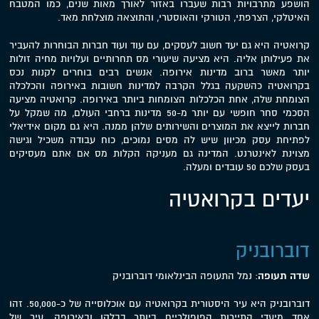
הושפע מתרבויות רבות שעברו באזור לאורך מאות שנים, כמו המטבח
האיטלקי, הצרפתי, הטורקי והאוסטרי, והתוצאה מוצלחת מאד.
קרואטיה היא גם יעד חשוב לעסקים, עם עוד ועוד חברות הבוחרות להעביר
את פעילותן אליה. היא מציעה שיעורי מס תחרותיים ועלויות מחיה זולות
יותר מאשר ברוב מדינות אירופה. אנשים רבים בוחרים לקנות נכס
בקרואטיה כהשקעה בגלל הקרבה למדינות חשובות באירופה והכלכלה
הצומחת שלה, אחת הכלכלות הצומחות ביותר באירופה. קרואטיה מציעה
הסכמי סחר חופשי עם יותר מ-50 מדינות ברחבי העולם, מה שמקל על
חברות לייצא את המוצרים והשירותים שלהן ממנה. היא גם מקום אידיאלי
לפתיחת עסק מכיוון שיש לה מסים נמוכים, כוח עבודה משכיל וגישה
מצוינת לאינטרנט. המדינה גם מעניקה הקלות מס אם אתם מעסיקים
בעסק שלכם 50 עובדים ומעלה.
יעדים בקרואטיה
דוברובניק
שדה תעופה
: נמל התעופה הבינלאומי דוברובניק
דוברובניק היא עיר היסטורית בקרואטיה עם אוכלוסייה של כ-50,000. זהו
אחד מיעדי התיירות הפופולריים ביותר בבלקן ובאירופה. עיר של