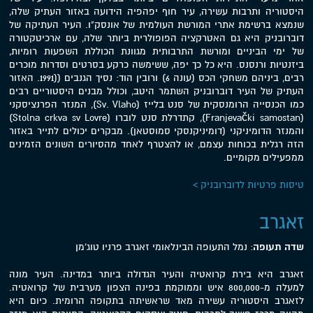
היסטוריה ותרבות עשירה, עיר חוף יפהפיה הידועה באזור העתיק שלה,
שנמצא ברשימת אתרי המורשת העולמית של אונסק"ו. העיר העתיקה של
דוברובניק היא גם האטרקציה הפופולרית ביותר שלה, עם ארכיטקטורה
של ימי הביניים ומורשת התרבותית מגוונת הכוללת השפעות רומיות,
ביזנטיות ורנסנס. היא כל כך יפה, ששימשה כרקע בסרטים וסדרות מוכרים
רבים, ביניהם משחקי הכס (עונה 6) ורובין הוד: נסיך הגנבים ((1991. האזור
העתיק של העיר דוברובניק השתמר היטב, וכולל מבנים היסטוריים רבים
כמו הכנסייה הרומנסקית של סנט בלייז (Sv. Vlaho), המנזר הפרנציסקני
(Franjevački samostan), קתדרלת סנט לוברו (Stolna crkva sv Lovre)
והמנזר הדומיניקני (דומיניקנסקי סמוסטאן). מבקרים יכולים לתייר באזור
הזה רגלית בכוחות עצמם, או להצטרף לאחד מהסיורים השונים הזמינים
ממפעילים מקומיים.
טיסות פרטיות לדוברובניק >
זאגרב
שדה תעופה
: נמל התעופה הבינלאומי זאגרב פרניו טוג'מן
זאגרב היא בירת קרואטיה והעיר הגדולה ביותר במדינה. העיר מונה
למעלה מ-800,000 איש וממוקמת בפינה הצפון מערבית של קרואטיה.
לזאגרב היסטוריה עשירה מאד שראשיתה בתקופה הרומית. כיום היא