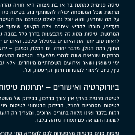
טיסה פנימית כמתנת בר או בת מצווה היא חוויה נהדר
מרגשת שכל המשפחה יכולה להשתתף בה. בטיסה כזו תק
על מה שתראו, והוא יוכל גם לצלם עבורכם את הטיסה 
תעדיפו, תוכלו להביא איתכם צלם מקצועי שיתעד א
המרגשת. טיסות מסוג זה מתבצעות בדרך כלל בגובה נמ
לראות טוב יותר את האתרים במסלול שלכם. האתרים יכ
החוף, רמת הגולן, מדבר יהודה, ים המלח, וכמובן – ירוש
מרתקים שנראים שונה לגמרי מלמעלה. הטיסות מתאימות
ימי נישואין ושאר אירועים משפחתיים מיוחדים, אלא גם 
כיף, כיום לימודי למוסדות חינוך וקייטנות, וכו'.
ביורוקרטיה ואישורים – יתרונות טיסו
לטיסה פרטית בארץ אין צורך בדרכון, בבידוק של משטרת 
לטיסות מסחריות לחו"ל, הבידוק הבטחוני לטיסות פני
דקות בלבד ואינו מלווה בתורים ארוכים, ומצריך רק הגע
לשעת ההמראה עם תעודה מזהה בלבד.
טיסות פנים פרטיות מאפשרות לכם להמריא מתי שתרצו