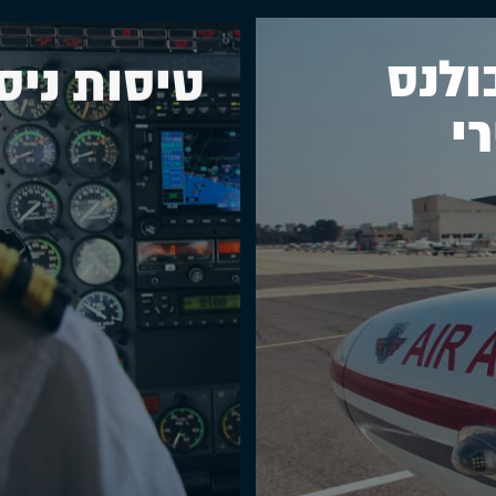
ולנס
טיסות ניסו
רי