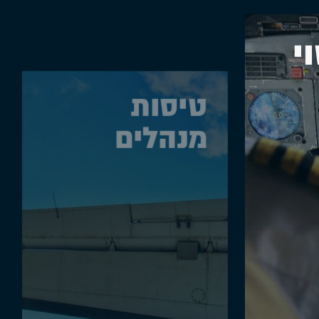
י
טיסות
מנהלים