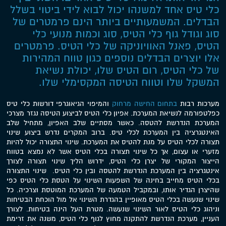
כלי טיס אחד למשנהו יכול לבוא לידי ביטוי בשלל
הבדלים. המשמעותיים ביותר הינם פרמטרים של
סוג וגודל גוף כלי הטיס, סוג וכמות מנועי כלי
הטיס, פאנל האוויוניקה של כלי הטיס. פרמטרים
אלו יוצרים הבדלים נוספים כגון טווח המהירות
של כלי הטיס, רום הטיס שלו, יכולת נשיאת
המשקל שלו וטווח הטיסה המקסימלי שלו.
מערכות רבות
בתחום החישה מרחוק
והמיפוי הגיאוגרפי דורשות כלי טיס
כפלטפורמה לנשיאת המערכת. אפיון כלי הטיס לביצוע הטיסה נגזר מצרכי
המערכת הנדרשת להטסה. כאשר מסתיים שלב האפיון, מתחיל שלב
האינטגרציה בין המערכת לכלי טיס. ברוב המקרים נדרש ביצוע שינוי
תצורה לכלי הטיס על מנת להטיס את המערכת. שינוי התצורה יכול להיות
מזערי או עצום, אך כל שינוי תצורה בכלי הטיס אשר לא נמצא בטווח
הייצור המקורי של יצרן כלי הטיס, ידרוש הליך שינוי תצורה לצורך
אינטגרציה בין המערכת הנדרשת להטסה ובין כלי הטיס. שינוי התצורה
בכלי הטיס מחייב בחינה של השפעות השינוי על הטסת כלי הטיס כפי
שהיצרן הגדיר אותו, ובמקביל הטמעה של המערכת המוטסת וצרכיה. כל
שינוי שנעשה בכלי הטיס מאופיין בהגדרת השינוי אל מול הוכחת הבטיחות
וניהוג כלי הטיס לאור השינוי שנעשה. מטרת העל הינה בטיחות. לצורך
העניין, מערכת הנדרשת להתקנה מחוץ לגוף כלי הטיס, משנה את זרימת